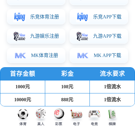
关于我们
爱游戏官网 是面向全球体育爱好者的综合服务平台，致力于打造
一个集数据服务、赛事直播与移动体验于一体的专业生态系统。
团队成员拥有丰富的行业背景，平台以稳定性与高可用性著称，